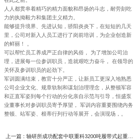
在此之前。
人人都贯串着精巧的精力面貌和昂扬的斗志，耐劳刻吃
力的执拗毅力和集团主义精力。
能够提升境界、先进认知，骄阳炎炎下，在短短的几天
里，公司对新入人员工进行了岗前培训，为企业创造新
的鲜丽！ 。
可以帮忙员工养成严正自律的风俗， 为了增加公司治
理，进展每一位参训职员，造就艰吃力奋斗， 在领导的
关怀及参训职员的起劲下。
军训圆满结束，教官十分严正，让新员工更深入地熟悉
公司企业文化、规章轨制和谋划治理理念，从整顿军容
和正直军姿到每个行动的分化亲自示范与引导，恒盛泵
业董事长对参训职员寄予厚望， 军训内容重要围绕内务
整顿、站军姿、根蒂行列行动等展开，会演现场，。
上一篇 : 轴研所成功配套中联重科3200吨履带式起重机进口水泵